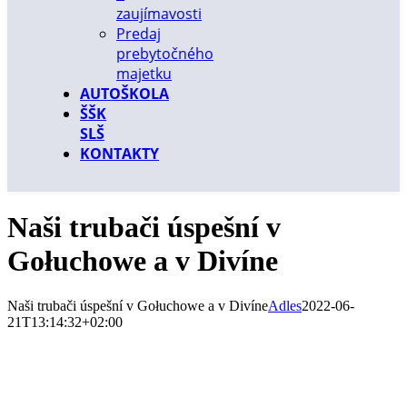
zaujímavosti
Predaj
prebytočného
majetku
AUTOŠKOLA
ŠŠK
SLŠ
KONTAKTY
Naši trubači úspešní v
Gołuchowe a v Divíne
Naši trubači úspešní v Gołuchowe a v Divíne
Adles
2022-06-
21T13:14:32+02:00