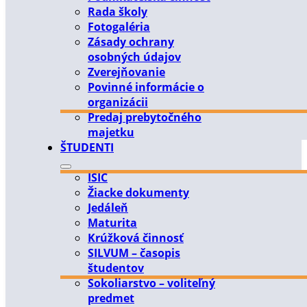
Rada školy
Fotogaléria
Zásady ochrany
osobných údajov
Zverejňovanie
Povinné informácie o
organizácii
Predaj prebytočného
majetku
ŠTUDENTI
ISIC
Žiacke dokumenty
Jedáleň
Maturita
Krúžková činnosť
SILVUM – časopis
študentov
Sokoliarstvo – voliteľný
predmet