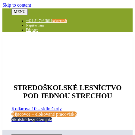
Skip to content
MENU
+421 51 746 5611
sekretariát
Napíšte nám
Edupage
STREDOŠKOLSKÉ LESNÍCTVO
POD JEDNOU STRECHOU
Kollárova 10 – sídlo školy
Bijacovce – elokované pracovisko
Školské lesy Cemjata