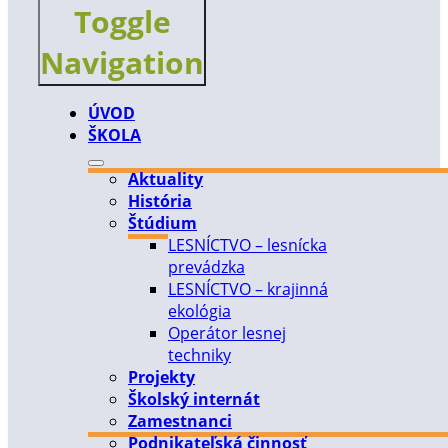
Toggle
Navigation
ÚVOD
ŠKOLA
Aktuality
História
Štúdium
LESNÍCTVO – lesnícka
prevádzka
LESNÍCTVO – krajinná
ekológia
Operátor lesnej
techniky
Projekty
Školský internát
Zamestnanci
Podnikateľská činnosť