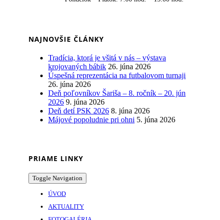
NAJNOVŠIE ČLÁNKY
Tradícia, ktorá je všitá v nás – výstava
krojovaných bábik
26. júna 2026
Úspešná reprezentácia na futbalovom turnaji
26. júna 2026
Deň poľovníkov Šariša – 8. ročník – 20. jún
2026
9. júna 2026
Deň detí PSK 2026
8. júna 2026
Májové popoludnie pri ohni
5. júna 2026
PRIAME LINKY
Toggle Navigation
ÚVOD
AKTUALITY
FOTOGALÉRIA