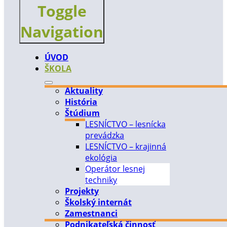
Toggle
Navigation
ÚVOD
ŠKOLA
Aktuality
História
Štúdium
LESNÍCTVO – lesnícka
prevádzka
LESNÍCTVO – krajinná
ekológia
Operátor lesnej
techniky
Projekty
Školský internát
Zamestnanci
Podnikateľská činnosť