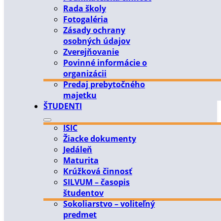
Rada školy
Fotogaléria
Zásady ochrany
osobných údajov
Zverejňovanie
Povinné informácie o
organizácii
Predaj prebytočného
majetku
ŠTUDENTI
ISIC
Žiacke dokumenty
Jedáleň
Maturita
Krúžková činnosť
SILVUM – časopis
študentov
Sokoliarstvo – voliteľný
predmet