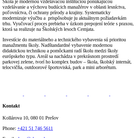
Škola je modernou vzdelávacou inštitúciou ponúkajúcou
vzdelávanie a výchovu budúcich manažérov v oblasti lesníctva,
poľovníctva, či ochrany prírody a krajiny. Systematicky
modernizuje výučbu a prispôsobuje ju aktuálnym požiadavkám
trhu. Vyučovací proces prebieha v úzkom prepojení teórie s praxou,
ktorá sa realizuje na Školských lesoch Cemjata.
Investície do materiálneho a technického vybavenia sú prioritou
manažmentu školy. Nadštandardné vybavenie modernou
didaktickou technikou a pomôckami radí školu medzi školy
európskeho typu. Areál sa nachádza v prekrásnom prostredí
parkovej zelene, tvorí ho komplex budov – škola, školský internát,
telocvičňa, outdoorové športoviská, park a mini arborétum.
Kontakt
Kollárova 10, 080 01 Prešov
Phone:
+421 51 746 5611