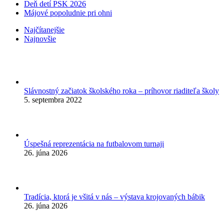
Deň detí PSK 2026
Májové popoludnie pri ohni
Najčítanejšie
Najnovšie
Slávnostný začiatok školského roka – príhovor riaditeľa školy
5. septembra 2022
Úspešná reprezentácia na futbalovom turnaji
26. júna 2026
Tradícia, ktorá je všitá v nás – výstava krojovaných bábik
26. júna 2026