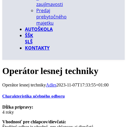
zaujímavosti
Predaj
prebytočného
majetku
AUTOŠKOLA
ŠŠK
SLŠ
KONTAKTY
Operátor lesnej techniky
Operátor lesnej techniky
Adles
2023-11-07T17:33:55+01:00
Charakteristika učebného odboru
Dĺžka prípravy:
4 roky
Vhodnosť pre chlapcov/dievčatá:
Študijný odbor je vhodný pre chlapcov aj dievčatá