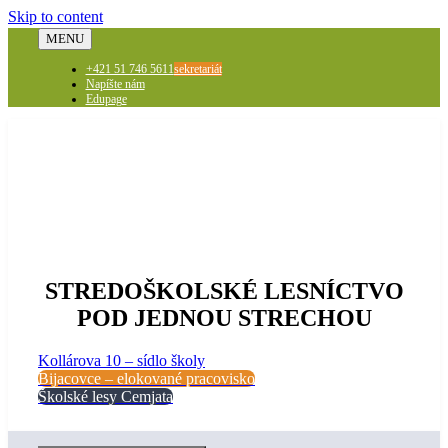
Skip to content
MENU
+421 51 746 5611
sekretariát
Napíšte nám
Edupage
STREDOŠKOLSKÉ LESNÍCTVO
POD JEDNOU STRECHOU
Kollárova 10 – sídlo školy
Bijacovce – elokované pracovisko
Školské lesy Cemjata