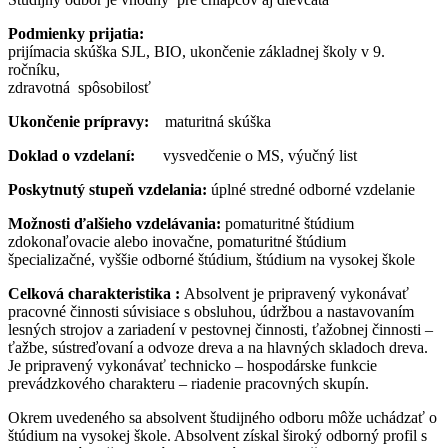
Podmienky prijatia:
prijímacia skúška SJL, BIO, ukončenie základnej školy v 9.
ročníku,
zdravotná spôsobilosť
Ukončenie prípravy:
maturitná skúška
Doklad o vzdelaní:
vysvedčenie o MS, výučný list
Poskytnutý stupeň vzdelania:
úplné stredné odborné vzdelanie
Možnosti ďalšieho vzdelávania:
pomaturitné štúdium
zdokonaľovacie alebo inovačne, pomaturitné štúdium
špecializačné, vyššie odborné štúdium, štúdium na vysokej škole
Celková charakteristika :
Absolvent je pripravený vykonávať
pracovné činnosti súvisiace s obsluhou, údržbou a nastavovaním
lesných strojov a zariadení v pestovnej činnosti, ťažobnej činnosti –
ťažbe, sústreďovaní a odvoze dreva a na hlavných skladoch dreva.
Je pripravený vykonávať technicko – hospodárske funkcie
prevádzkového charakteru – riadenie pracovných skupín.
Okrem uvedeného sa absolvent študijného odboru môže uchádzať o
štúdium na vysokej škole. Absolvent získal široký odborný profil s