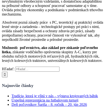
nevyhnutným všeobecným vzdelaním, s dostatočnou adaptabilitou
na príbuzné odbory a schopnosť pracovať samostatne aj v tíme.
Ovláda princípy ekonomiky a podnikania v podmienkach trhového
mechanizmu.
Absolvent pozná zásady práce s PC, teoretický aj praktický ovláda
lesné stroje a zariadenia – technologické postupy pri práci s nimi,
ovláda zásady bezpečnosti a ochrany zdravia pri práci, zásady
protipožiarnej ochrany, pracovné činnosti vie vykonávať tak, aby
nepoškodil životné prostredie a prírodné prostredie.
Možnosti: poľovníctvo, ako základ pre získanie poľovného
lístka,
získanie vodičského oprávnenia skupiny A-C, kurzy pre
obsluhu ručných motorových reťazových píl, hydraulických rúk,
lesných kolesových traktorov, univerzálnych kolesových traktorov.
Hľadať:
Najnovšie články
Tradícia, ktorá je všitá v nás – výstava krojovaných bábik
Úspešná reprezentácia na futbalovom turnaji
Deň poľovníkov Šariša – 8. ročník – 20. jún 2026