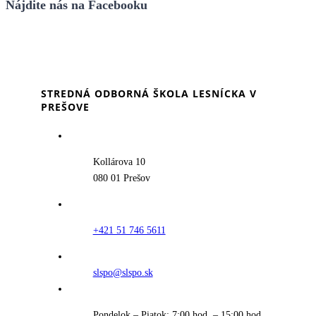
Nájdite nás na Facebooku
STREDNÁ ODBORNÁ ŠKOLA LESNÍCKA V
PREŠOVE
Kollárova 10
080 01 Prešov
+421 51 746 5611
slspo@slspo.sk
Pondelok – Piatok: 7:00 hod. – 15:00 hod.