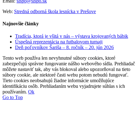
Email:
slspo@slspo.sk
Web:
Stredná odborná škola lesnícka v Prešove
Najnovšie články
Tradícia, ktorá je všitá v nás – výstava krojovaných bábik
Úspešná reprezentácia na futbalovom turnaji
Deň poľovníkov Šariša – 8. ročník – 20. jún 2026
Tento web používa len nevyhnutné súbory cookies, ktoré
zabezpečujú správne fungovanie nášho webového sídla. Prehliadač
môžete nastaviť tak, aby vás blokoval alebo upozorňoval na tieto
súbory cookie, ale niektoré časti webu potom nebudú fungovať.
Tieto cookies neobsahujú žiadne informácie umožňujúce
identifikáciu osôb. Prehliadaním webu vyjadrujete súhlas s ich
používaním.
Ok
Go to Top