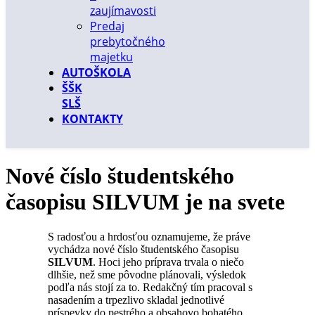
zaujímavosti
Predaj
prebytočného
majetku
AUTOŠKOLA
ŠŠK
SLŠ
KONTAKTY
Nové číslo študentského
časopisu SILVUM je na svete
S radosťou a hrdosťou oznamujeme, že práve
vychádza nové číslo študentského časopisu
SILVUM
. Hoci jeho príprava trvala o niečo
dlhšie, než sme pôvodne plánovali, výsledok
podľa nás stojí za to. Redakčný tím pracoval s
nasadením a trpezlivo skladal jednotlivé
príspevky do pestrého a obsahovo bohatého