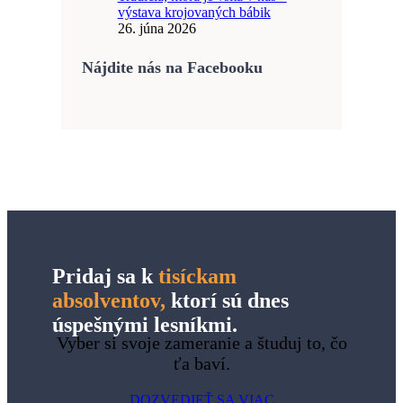
výstava krojovaných bábik
26. júna 2026
Nájdite nás na Facebooku
Pridaj sa k
tisíckam
absolventov,
ktorí sú dnes
úspešnými lesníkmi.
Vyber si svoje zameranie a študuj to, čo
ťa baví.
DOZVEDIEŤ SA VIAC