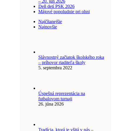
– 20. jún 2026
Deň detí PSK 2026
Májové popoludnie pri ohni
Najčítanejšie
Najnovšie
Slávnostný začiatok školského roka
– príhovor riaditeľa školy
5. septembra 2022
Úspešná reprezentácia na
futbalovom turnaji
26. júna 2026
Tradícia, ktorá je všitá v nás –