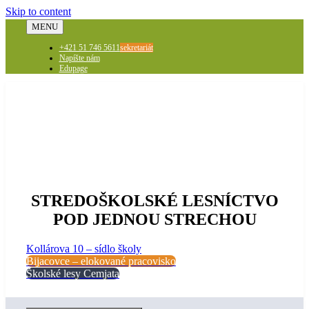
Skip to content
MENU
+421 51 746 5611
sekretariát
Napíšte nám
Edupage
STREDOŠKOLSKÉ LESNÍCTVO
POD JEDNOU STRECHOU
Kollárova 10 – sídlo školy
Bijacovce – elokované pracovisko
Školské lesy Cemjata