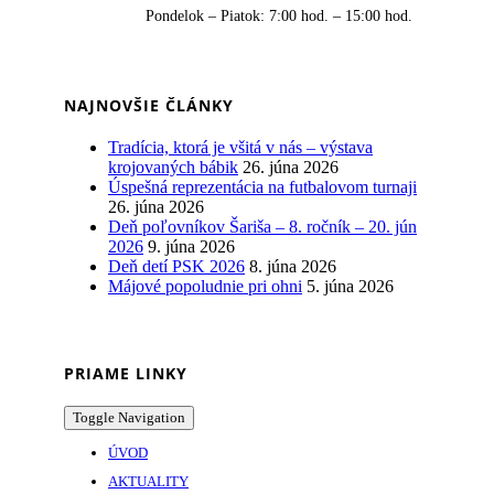
Pondelok – Piatok: 7:00 hod. – 15:00 hod.
NAJNOVŠIE ČLÁNKY
Tradícia, ktorá je všitá v nás – výstava
krojovaných bábik
26. júna 2026
Úspešná reprezentácia na futbalovom turnaji
26. júna 2026
Deň poľovníkov Šariša – 8. ročník – 20. jún
2026
9. júna 2026
Deň detí PSK 2026
8. júna 2026
Májové popoludnie pri ohni
5. júna 2026
PRIAME LINKY
Toggle Navigation
ÚVOD
AKTUALITY