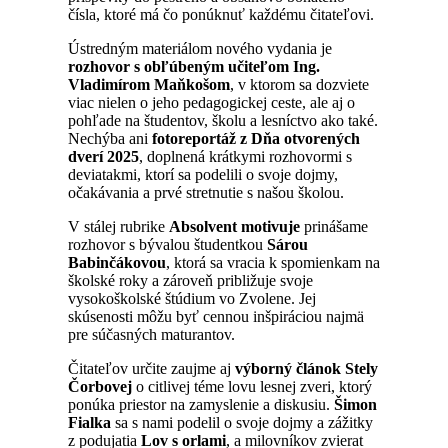
čísla, ktoré má čo ponúknuť každému čitateľovi.
Ústredným materiálom nového vydania je
rozhovor s obľúbeným učiteľom Ing.
Vladimírom Maňkošom
, v ktorom sa dozviete
viac nielen o jeho pedagogickej ceste, ale aj o
pohľade na študentov, školu a lesníctvo ako také.
Nechýba ani
fotoreportáž z Dňa otvorených
dverí 2025
, doplnená krátkymi rozhovormi s
deviatakmi, ktorí sa podelili o svoje dojmy,
očakávania a prvé stretnutie s našou školou.
V stálej rubrike
Absolvent motivuje
prinášame
rozhovor s bývalou študentkou
Sárou
Babinčákovou
, ktorá sa vracia k spomienkam na
školské roky a zároveň približuje svoje
vysokoškolské štúdium vo Zvolene. Jej
skúsenosti môžu byť cennou inšpiráciou najmä
pre súčasných maturantov.
Čitateľov určite zaujme aj
výborný článok Stely
Čorbovej
o citlivej téme lovu lesnej zveri, ktorý
ponúka priestor na zamyslenie a diskusiu.
Šimon
Fialka
sa s nami podelil o svoje dojmy a zážitky
z podujatia
Lov s orlami
, a milovníkov zvierat