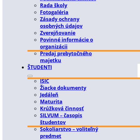
Rada školy
Fotogaléria
Zásady ochrany
osobných údajov
Zverejňovanie
Povinné informácie o
organizácii
Predaj prebytočného
majetku
ŠTUDENTI
ISIC
Žiacke dokumenty
Jedáleň
Maturita
Krúžková činnosť
SILVUM – časopis
študentov
Sokoliarstvo – voliteľný
predmet