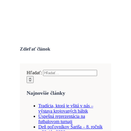
Zdieľať článok
Hľadať:
Najnovšie články
Tradícia, ktorá je všitá v nás –
výstava krojovaných bábik
Úspešná reprezentácia na
futbalovom turnaji
Deň poľovníkov Šariša – 8. ročník