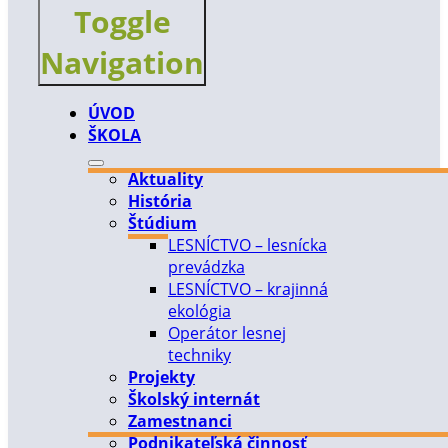
Toggle
Navigation
ÚVOD
ŠKOLA
Aktuality
História
Štúdium
LESNÍCTVO – lesnícka
prevádzka
LESNÍCTVO – krajinná
ekológia
Operátor lesnej
techniky
Projekty
Školský internát
Zamestnanci
Podnikateľská činnosť