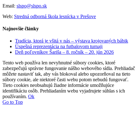
Email:
slspo@slspo.sk
Web:
Stredná odborná škola lesnícka v Prešove
Najnovšie články
Tradícia, ktorá je všitá v nás – výstava krojovaných bábik
Úspešná reprezentácia na futbalovom turnaji
Deň poľovníkov Šariša – 8. ročník – 20. jún 2026
Tento web používa len nevyhnutné súbory cookies, ktoré
zabezpečujú správne fungovanie nášho webového sídla. Prehliadač
môžete nastaviť tak, aby vás blokoval alebo upozorňoval na tieto
súbory cookie, ale niektoré časti webu potom nebudú fungovať.
Tieto cookies neobsahujú žiadne informácie umožňujúce
identifikáciu osôb. Prehliadaním webu vyjadrujete súhlas s ich
používaním.
Ok
Go to Top