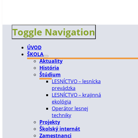
Toggle Navigation
ÚVOD
ŠKOLA
Aktuality
História
Štúdium
LESNÍCTVO – lesnícka
prevádzka
LESNÍCTVO – krajinná
ekológia
Operátor lesnej
techniky
Projekty
Školský internát
Zamestnanci