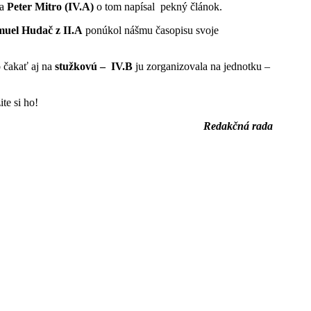
 a
Peter Mitro (IV.A)
o tom napísal pekný článok.
uel Hudač z II.A
ponúkol nášmu časopisu svoje
 čakať aj na
stužkovú – IV.B
ju zorganizovala na jednotku –
te si ho!
Redakčná rada