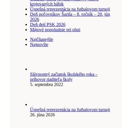
krojovaných bábik
Úspešná reprezentácia na futbalovom turnaji
Deň poľovníkov Šariša – 8. ročník – 20. jún
2026
Deň detí PSK 2026
Májové popoludnie pri ohni
Najčítanejšie
Najnovšie
Slávnostný začiatok školského roka –
príhovor riaditeľa školy
5. septembra 2022
Úspešná reprezentácia na futbalovom turnaji
26. júna 2026