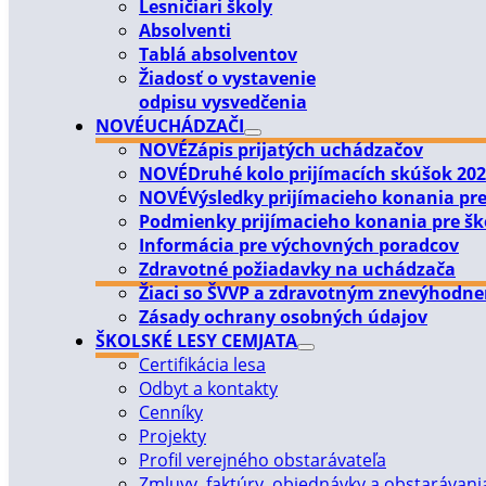
Lesničiari školy
Absolventi
Tablá absolventov
Žiadosť o vystavenie
odpisu vysvedčenia
NOVÉ
UCHÁDZAČI
NOVÉ
Zápis prijatých uchádzačov
NOVÉ
Druhé kolo prijímacích skúšok 20
NOVÉ
Výsledky prijímacieho konania pre
Podmienky prijímacieho konania pre šk
Informácia pre výchovných poradcov
Zdravotné požiadavky na uchádzača
Žiaci so ŠVVP a zdravotným znevýhodn
Zásady ochrany osobných údajov
ŠKOLSKÉ LESY CEMJATA
Certifikácia lesa
Odbyt a kontakty
Cenníky
Projekty
Profil verejného obstarávateľa
Zmluvy, faktúry, objednávky a obstarávani