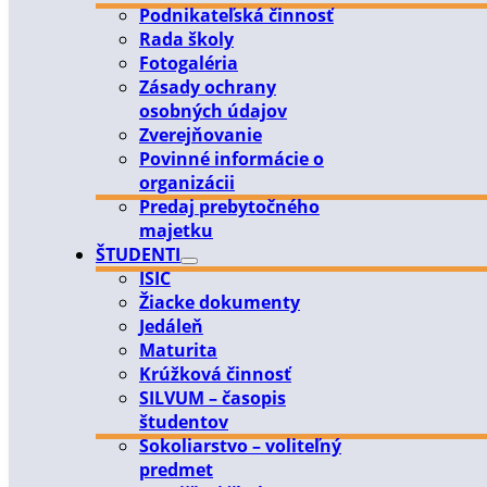
Podnikateľská činnosť
Rada školy
Fotogaléria
Zásady ochrany
osobných údajov
Zverejňovanie
Povinné informácie o
organizácii
Predaj prebytočného
majetku
ŠTUDENTI
ISIC
Žiacke dokumenty
Jedáleň
Maturita
Krúžková činnosť
SILVUM – časopis
študentov
Sokoliarstvo – voliteľný
predmet