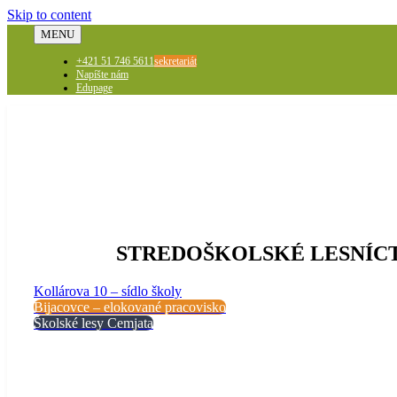
Skip to content
MENU
+421 51 746 5611
sekretariát
Napíšte nám
Edupage
STREDOŠKOLSKÉ LESNÍC
Kollárova 10 – sídlo školy
Bijacovce – elokované pracovisko
Školské lesy Cemjata