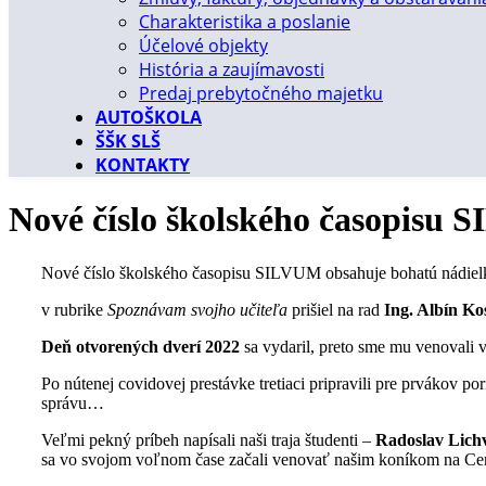
Charakteristika a poslanie
Účelové objekty
História a zaujímavosti
Predaj prebytočného majetku
AUTOŠKOLA
ŠŠK SLŠ
KONTAKTY
Nové číslo školského časopisu 
Nové číslo školského časopisu SILVUM obsahuje bohatú nádiel
v rubrike
Spoznávam svojho učiteľa
prišiel na rad
Ing. Albín Ko
Deň otvorených dverí 2022
sa vydaril, preto sme mu venovali
Po nútenej covidovej prestávke tretiaci pripravili pre prvákov p
správu…
Veľmi pekný príbeh napísali naši traja študenti –
Radoslav Lich
sa vo svojom voľnom čase začali venovať našim koníkom na Cem