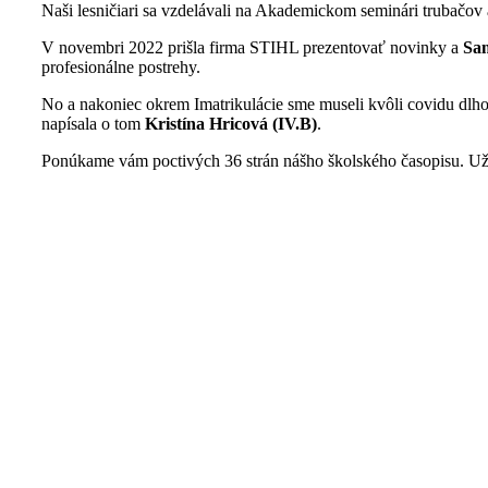
Naši lesničiari sa vzdelávali na Akademickom seminári trubačov
V novembri 2022 prišla firma STIHL prezentovať novinky a
Sam
profesionálne postrehy.
No a nakoniec okrem Imatrikulácie sme museli kvôli covidu dlho
napísala o tom
Kristína Hricová (IV.B)
.
Ponúkame vám poctivých 36 strán nášho školského časopisu. Uži