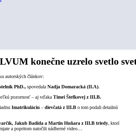
SILVUM konečne uzrelo svetlo sv
ku autorských článkov:
stelník PhD.,
spovedala
Nadja Domaracká (II.A)
.
 veľkú pozornosť – aj vďaka
Timei Štefkovej z III.B.
oriadnu
Imatrikuláciu
–
dievčatá z III.B
o tom podali detailnú
varčík, Jakub
Badida a Martin Huňara z III.B triedy
, ktorí
jate a popritom natočili nádherné video…